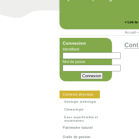
> Lire la
Accueil
Connexion
Cont
Identifiant
Mot de passe
Contexte physique
Géologie /pédologie
Climatologie
Eaux superficielles et
souterraines
Patrimoine naturel
Outils de gestion