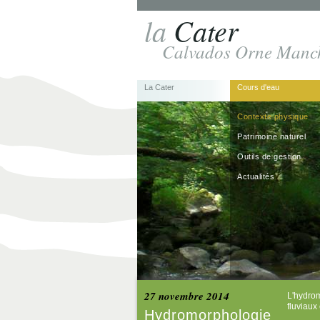
la
Cater
Calvados Orne Manc
La Cater
Cours d'eau
Contexte physique
Patrimoine naturel
Outils de gestion
Actualités
27 novembre 2014
L'hydrom
fluviaux
Hydromorphologie