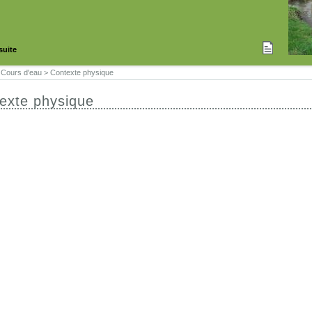
 suite
>
Cours d'eau
>
Contexte physique
exte physique