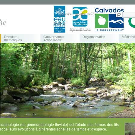
s'inscrire à la lettre d'infos
he
Dossiers
Gouvernance
Réglementation
Médiath
thématiques
Action locale
orphologie (ou géomorphologie fluviale) est l'étude des formes des lits
 et de leurs évolutions à différentes échelles de temps et d'espace.