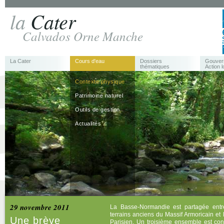
la
Cater
Calvados Orne Manche
La Cater
Cours d'eau
Dossiers
Gouver
thématiques
Action l
Contexte physique
Patrimoine naturel
Outils de gestion
Actualités
29 novembre 2011
La Basse-Normandie est partagée entr
terrains anciens du Massif Armoricain et 
Une brève
Parisien. Un troisième ensemble est co