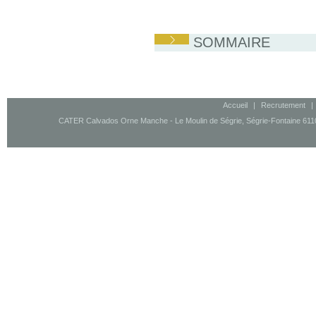
SOMMAIRE
Accueil
|
Recrutement
|
CATER Calvados Orne Manche - Le Moulin de Ségrie, Ségrie-Fontaine 61100