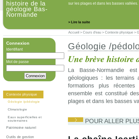
histoire de la
sur les plages et dans les basses vallées.
géologie Bas-
Normande
> Lire la suite
Accueil
>
Cours d'eau
>
Contexte physique
>
G
Connexion
Géologie /pédol
Identifiant
Une brève histoire
Mot de passe
La Basse-Normandie est
géologiques : les terrains
formations plus récentes
ensemble est constitué de
Contexte physique
plages et dans les basses va
Géologie /pédologie
Climatologie
Eaux superficielles et
POUR ALLER PLU
souterraines
Patrimoine naturel
Outils de gestion