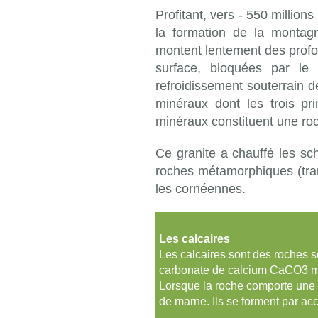
Profitant, vers - 550 millio
la formation de la montag
montent lentement des profond
surface, bloquées par le
refroidissement souterrain de
minéraux dont les trois pri
minéraux constituent une roc
Ce granite a chauffé les sch
roches métamorphiques (trans
les cornéennes.
Les calcaires
Les calcaires sont des roches 
carbonate de calcium CaCO3 m
Lorsque la roche comporte une p
de marne. Ils se forment par ac