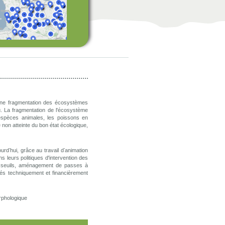
une fragmentation des écosystèmes
au. La fragmentation de l'écosystème
 d'espèces animales, les poissons en
 non atteinte du bon état écologique,
urdʼhui, grâce au travail dʼanimation
 leurs politiques d'intervention des
s seuils, aménagement de passes à
nés techniquement et financièrement
rphologique