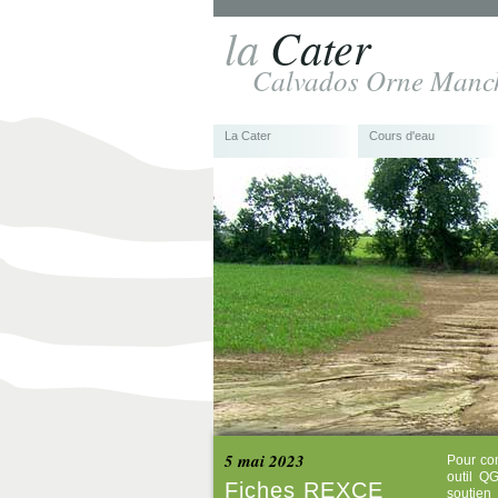
la
Cater
Calvados Orne Manc
La Cater
Cours d'eau
5 mai 2023
Pour com
outil Q
Fiches REXCE
soutien