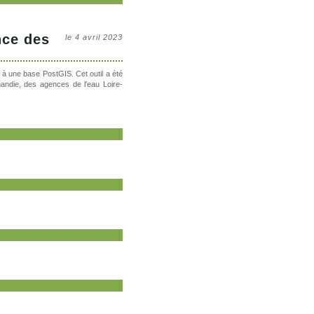
nce des
le 4 avril 2023
à une base PostGIS. Cet outil a été
ndie, des agences de l'eau Loire-