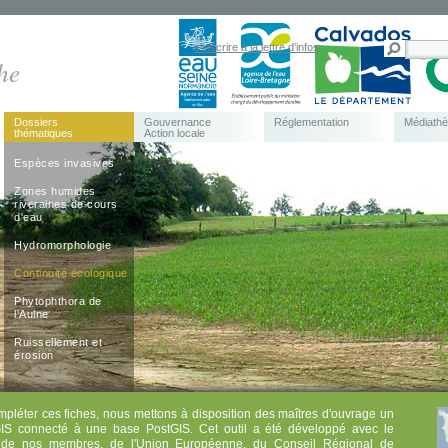
s'inscrire à la lettre d'infos
he
Dossiers
Gouvernance
Réglementation
Médiath
thématiques
Action locale
Espèces invasives
Zones humides
riveraines de cours
d'eau
Hydromorphologie
Continuité écologique
Phytophthora de
l'Aulne
Ruissellement et
érosion
pléter ces fiches, nous mettons à disposition des maîtres d'ouvrage un
GIS connecté à une base PostGIS. Cet outil a été développé avec le
 de nos membres, de l'Union Européenne, du Conseil Régional de