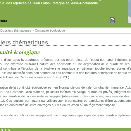
ie, des agences de l'eau Loire-Bretagne et Seine-Normandie.
 suite
>
Dossiers thématiques
>
Continuité écologique
iers thématiques
nuité écologique
ers dʼouvrages hydrauliques présents sur les cours dʼeau de l'ouest normand, induisent 
s, une altération du transit naturel des sédiments et une dégradation de la qualité de l'e
qui contribue à lʼérosion de la biodiversité aquatique en général, touche toutes sortes
r. Elle est identifiée dans bon nombre de cas comme l'un des facteurs prinicipaux de risque de
ar la Directive Cadre européenne sur lʼEau (DCE).
ration de la continuité écologique est, en Normandie occidentale, un chantier immense. Aujo
ER de Calvados Orne Manche, plusieurs maîtres d'ouvrage, publics ou privés, intègrent dans
de restauration de la continuité écologique (abaissement des ouvrages, suppression de
...). Ces actions permettent par ailleurs aux propriétaires ou exploitants dʼêtre accompag
ise en conformité de leurs ouvrages sur les cours d'eau où un règlement l'impose.
ration de la continuité écologique est une composante spécifique de la restauration hydromo
CLES