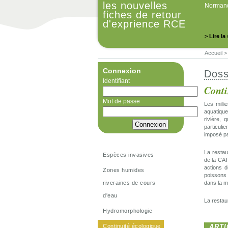
les nouvelles
Normand
fiches de retour
d'exprience RCE
> Lire la
Accueil
Connexion
Doss
Identifiant
Conti
Mot de passe
Les milli
aquatique
rivière, 
particulie
imposé p
La restau
Espèces invasives
de la CAT
actions 
Zones humides
poissons 
riveraines de cours
dans la m
d'eau
La restau
Hydromorphologie
Continuité écologique
ARTI