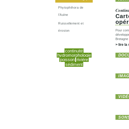
Phytophthora de
Continu
l'Aulne
Cart
opér
Ruissellement et
Pour comp
érosion
développ
Bretagne 
> lire la
continuité
hydromorphologie
DOC
poisson
rivière
sédiment
IMA
VID
SON