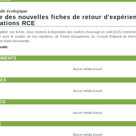
ité écologique
e des nouvelles fiches de retour d'expérie
ations RCE
léter ces fiches, nous mettons à disposition des maîtres d'ouvrage un outil QGIS connecté 
é avec le soutien de nos membres, de l'Union Européenne, du Conseil Régional de Norma
et Seine-Normandie.
 suite
UMENTS
Aucun média trouvé
GES
Aucun média trouvé
ÉOS
Aucun média trouvé
S
Aucun média trouvé