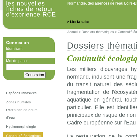
les nouvelles
Normandie, des agences de l'eau Loire-B
fiches de retour
d'exprience RCE
> Lire la suite
Accueil
>
Dossiers thématiques
>
Continuité é
Connexion
Dossiers thémat
Identifiant
Continuité écologi
Mot de passe
Les milliers dʼouvrages h
normand, induisent une frag
du transit naturel des séd
fragmentation de l'écosystème
Espèces invasives
aquatique en général, touc
Zones humides
particulier. Elle est ident
riveraines de cours
prinicipaux de risque de non 
d'eau
Cadre européenne sur lʼEau
Hydromorphologie
La restauration de la conti
Continuité écologique