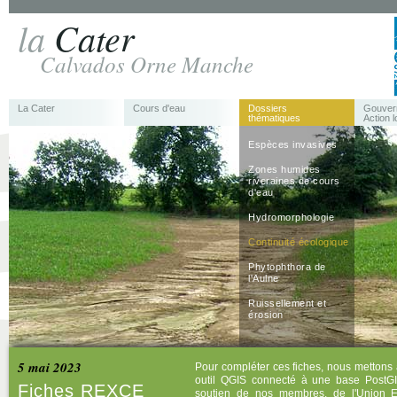
la
Cater
Calvados Orne Manche
La Cater
Cours d'eau
Dossiers
Gouver
thématiques
Action l
Espèces invasives
Zones humides
riveraines de cours
d'eau
Hydromorphologie
Continuité écologique
Phytophthora de
l'Aulne
Ruissellement et
érosion
5 mai 2023
Pour compléter ces fiches, nous mettons 
outil QGIS connecté à une base PostGI
Fiches REXCE
soutien de nos membres, de l'Union 