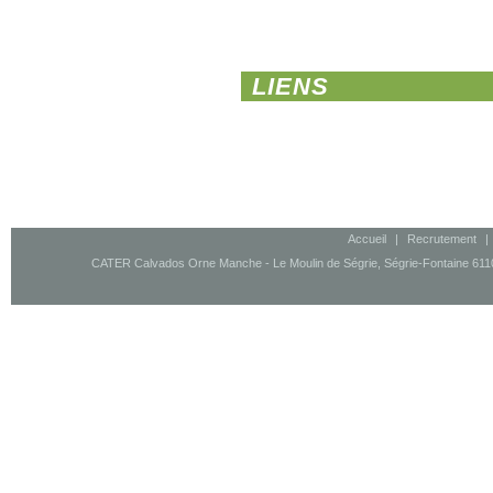
LIENS
Accueil
|
Recrutement
|
CATER Calvados Orne Manche - Le Moulin de Ségrie, Ségrie-Fontaine 61100