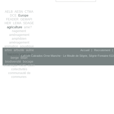
AELB
AESN
CTMA
DCE
Europe
FEADER
GEMAPI
HER
LEMA
SDAGE
agriculture
ame?
nagement
aménagement
amphibien
aménagement
animation
aquatique
arbre
arbuste
aulne
Accueil
|
Recrutement
|
bassins versant
CATER Calvados Orne Manche - Le Moulin de Ségrie, Ségrie-Fontaine 61100
berge
bilan
biodiversité
bocage
botanique
carte
cater
collectivités
communauté de
communes