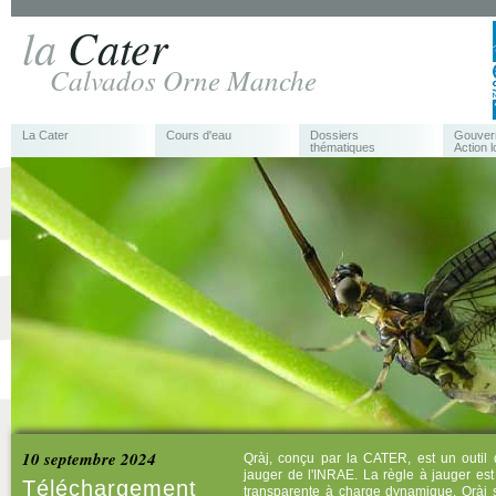
la
Cater
Calvados Orne Manche
La Cater
Cours d'eau
Dossiers
Gouver
thématiques
Action l
10 septembre 2024
Qràj, conçu par la CATER, est un outil 
jauger de l'INRAE. La règle à jauger e
Téléchargement
transparente à charge dynamique. Qràj s