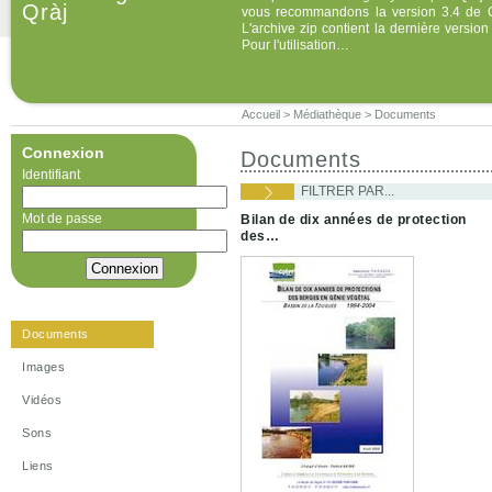
Qràj
vous recommandons la version 3.4 de QF
L'archive zip contient la dernière versio
Pour l'utilisation…
Accueil
>
Médiathèque
>
Documents
Connexion
Documents
Identifiant
FILTRER PAR...
Mot de passe
Bilan de dix années de protection
des…
Documents
Images
Vidéos
Sons
Liens