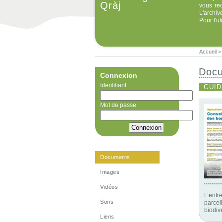
Qràj
vous re
L'archiv
Pour l'u
Accueil
Doc
Connexion
Identifiant
GUID
Mot de passe
Documents
Images
Vidéos
L’entr
Sons
parcell
biodiv
Liens