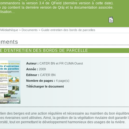
commandons la version 3.4 de QField (dernière version à cette date).
e zip contient la dernière version de Qràj et la documentation associée.
tilisation…
>
Médiathèque
>
Documents
>
Guide entretien des bords de parcelles
uments
E D'ENTRETIEN DES BORDS DE PARCELLE
Auteur :
CATER BN et FR CUMA Ouest
Année :
2009
Editeur :
CATER BN
Nombre de pages :
4 page(s)
Télécharger le document
etien des berges est une action régulière et nécessaire au maintien du bon équilibr
es riveraines sont utilisées. Ainsi, la gestion de la végétation rivulaire doit garantir
ersité, tout en permettant le développement harmonieux des usages de la rivière.