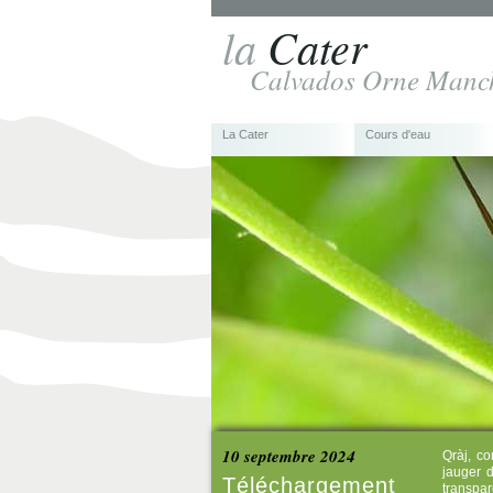
la
Cater
Calvados Orne Manc
La Cater
Cours d'eau
10 septembre 2024
Qràj, co
jauger 
Téléchargement
transpar