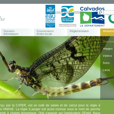
s'inscrire à la lettre d'infos
he
Dossiers
Gouvernance
Réglementation
Médiath
thématiques
Action locale
Docume
Images
Vidéos
Sons
Liens
nçu par la CATER, est un outil de saisie et de calcul pour la règle à
de l'INRAE. La règle à jauger est aussi connue sous le nom de perche
ente à charge dynamique. Qràj s'appuie sur l'application QField. Nous