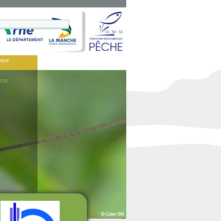
èque
nts